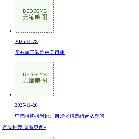
2025-11-28
所有施工队均由公司曲
2025-11-28
中国科协科普部、自治区科协结合从办的
产品推荐
查看更多+