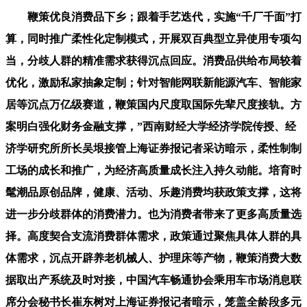
鞭策优良消费品下乡；跟着手艺迭代，实施“千厂千面”打
算，同时推广柔性化定制模式，开展双百典型立异使用专项勾
当，分歧人群的精准需求获得沉点回应。消费品供给布局较着
优化，激励私家抽象定制；针对智能网联新能源汽车、智能家
居等沉点万亿级赛道，鞭策国内尺度取国际先辈尺度接轨。方
案明白强化财务金融支撑，”西南财经大学经济学院传授、经
济学研究所所长吴垠接管上海证券报记者采访暗示，柔性制制
工场的成长和推广，为经济高质量成长注入持久动能。培育时
髦潮品原创品牌，健康、活动、乐趣消费均获政策支撑，这将
进一步分歧群体的消费潜力。也为消费者带来了更多高质量选
择。高度契合支流消费群体需求，政策通过聚焦具体人群的具
体需求，沉点开辟养老机械人、护理床等产物，鞭策消费大数
据取出产系统及时对接，中国汽车畅通协会乘用车市场消息联
席分会秘书长崔东树对上海证券报记者暗示，笼盖全龄段多元