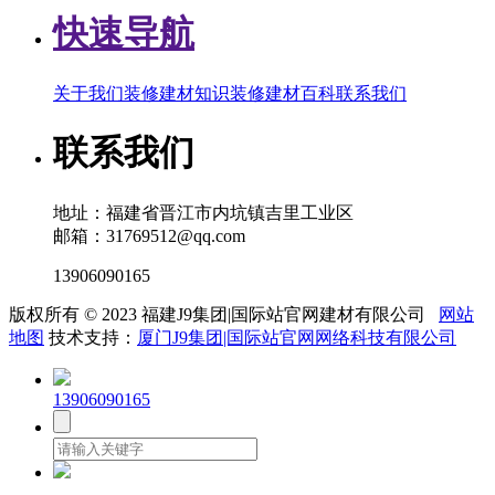
快速导航
关于我们
装修建材知识
装修建材百科
联系我们
联系我们
地址：福建省晋江市内坑镇吉里工业区
邮箱：31769512@qq.com
13906090165
版权所有 © 2023 福建J9集团|国际站官网建材有限公司
网站
地图
技术支持：
厦门J9集团|国际站官网网络科技有限公司
13906090165